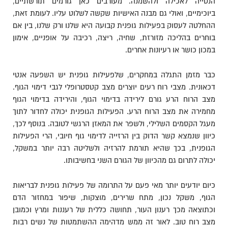
הנטייה לאכילה ולהשמנה. מעורבים כאן גורמים תורשתיים,
ביוכימיים, ואולי גם מבנה האישיות שקשה לשלוט עליו. לעומת זאת,
ההחלטה לעסוק בפעילות גופנית קבועה היא שלנו ורק שלנו, בין אם
בוחרים בהליכה מזורזת, שחיה, ריצה, רכיבה על אופניים, אימון
במכון כושר או רעיונות אחרים.
כבר מזמן התגלה במחקרים, שלפעילות גופנית יש השפעה אנטי
דכאונית. מצבי רוח רעים יוצרים מצב קטסטרופלי לגבי דימוי הגוף.
מצב הרוח הרע גורם לירידה בדימוי הגוף, והירידה בדימוי הגוף
מחמירה את מצב הרוח הרע. הפעילות הגופנית יכולה לחדור לתוך
מעגל הקסמים השלילי, ולשפר את המאזן הרגשי לטובה. בנוסף לכך,
כיוון שנמצא קשר הדוק בין הרזייה לדימוי גוף חיובי, הרי הפעילות
הגופנית, בכך שהיא תורמת להרזיה ולשליטה רבה יותר במשקל,
יכולה לתרום גם מהכיוון של הגורם השני בחשיבותו.
כיום יודעים יותר מאי פעם על התרומה של פעילות גופנית לבריאות
הגוף, משקל נכון, מתח שרירים, מוצקות, שיפור במחזור הדם
וכתוצאה מכך רענון העור, תחושה כללית של רעננות ומרץ וכמובן
מצב רוח טוב. לאור זה ממש מדהימה ההשתמטות של נשים רבות